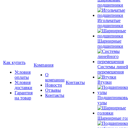
подшипники
Игольчатые
подшипники
Шарнирные
подшипники
Как купить
Компания
Системы лине
перемещения
Условия
О
оплаты
компании
Втулки
Условия
Контакты
Новости
доставки
Отзывы
Гарантия
Контакты
Подшипников
на товар
узлы
Шарнирные го