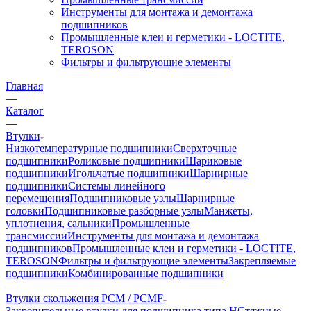
Инструменты для монтажа и демонтажа
подшипников
Промышленные клеи и герметики - LOCTITE,
TEROSON
Фильтры и фильтрующие элементы
Главная
—
Каталог
—
Втулки
Низкотемпературные подшипники
Сверхточные
подшипники
Роликовые подшипники
Шариковые
подшипники
Игольчатые подшипники
Шарнирные
подшипники
Системы линейного
перемещения
Подшипниковые узлы
Шарнирные
головки
Подшипниковые разборные узлы
Манжеты,
уплотнения, сальники
Промышленные
трансмиссии
Инструменты для монтажа и демонтажа
подшипников
Промышленные клеи и герметики - LOCTITE,
TEROSON
Фильтры и фильтрующие элементы
Закрепляемые
подшипники
Комбинированные подшипники
—
Втулки скольжения PCM / PCMF
Закрепительные втулки для подшипника типа H
Стяжные