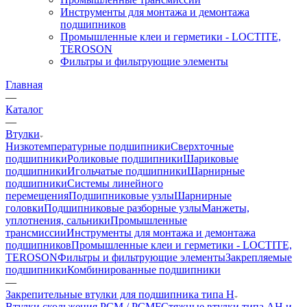
Инструменты для монтажа и демонтажа
подшипников
Промышленные клеи и герметики - LOCTITE,
TEROSON
Фильтры и фильтрующие элементы
Главная
—
Каталог
—
Втулки
Низкотемпературные подшипники
Сверхточные
подшипники
Роликовые подшипники
Шариковые
подшипники
Игольчатые подшипники
Шарнирные
подшипники
Системы линейного
перемещения
Подшипниковые узлы
Шарнирные
головки
Подшипниковые разборные узлы
Манжеты,
уплотнения, сальники
Промышленные
трансмиссии
Инструменты для монтажа и демонтажа
подшипников
Промышленные клеи и герметики - LOCTITE,
TEROSON
Фильтры и фильтрующие элементы
Закрепляемые
подшипники
Комбинированные подшипники
—
Закрепительные втулки для подшипника типа H
Втулки скольжения PCM / PCMF
Стяжные втулки типа AH и