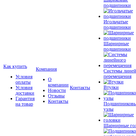
подшипники
Игольчатые
подшипники
Шарнирные
подшипники
Как купить
Компания
Системы лине
перемещения
Условия
О
оплаты
компании
Втулки
Условия
Контакты
Новости
доставки
Отзывы
Гарантия
Контакты
Подшипников
на товар
узлы
Шарнирные го