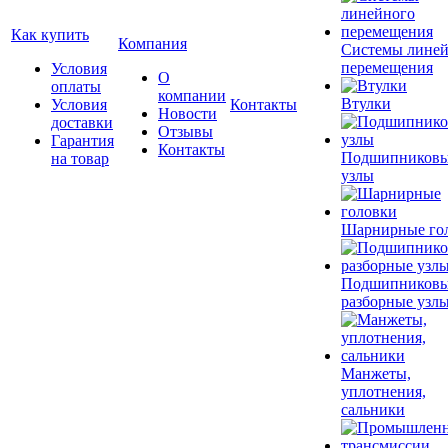
Как купить
Компания
Системы лине
перемещения
Условия
О
оплаты
компании
Втулки
Условия
Контакты
Новости
доставки
Отзывы
Гарантия
Контакты
Подшипников
на товар
узлы
Шарнирные го
Подшипников
разборные узл
Манжеты,
уплотнения,
сальники