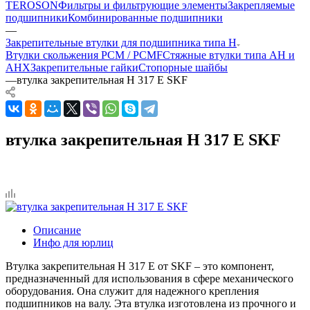
TEROSON
Фильтры и фильтрующие элементы
Закрепляемые
подшипники
Комбинированные подшипники
—
Закрепительные втулки для подшипника типа H
Втулки скольжения PCM / PCMF
Стяжные втулки типа AH и
AHX
Закрепительные гайки
Стопорные шайбы
—
втулка закрепительная H 317 E SKF
втулка закрепительная H 317 E SKF
Описание
Инфо для юрлиц
Втулка закрепительная H 317 E от SKF – это компонент,
предназначенный для использования в сфере механического
оборудования. Она служит для надежного крепления
подшипников на валу. Эта втулка изготовлена из прочного и