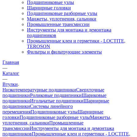
Подшипниковые узлы
Шарнирные головки
Подшипниковые разборные узлы
Манжеты, уплотнения, сальники
Промышленные трансмиссии
Инструменты для монтажа и демонтажа
подшипников
Промышленные клеи и герметики - LOCTITE,
TEROSON
Фильтры и фильтрующие элементы
Главная
—
Каталог
—
Втулки
Низкотемпературные подшипники
Сверхточные
подшипники
Роликовые подшипники
Шариковые
подшипники
Игольчатые подшипники
Шарнирные
подшипники
Системы линейного
перемещения
Подшипниковые узлы
Шарнирные
головки
Подшипниковые разборные узлы
Манжеты,
уплотнения, сальники
Промышленные
трансмиссии
Инструменты для монтажа и демонтажа
подшипников
Промышленные клеи и герметики - LOCTITE,