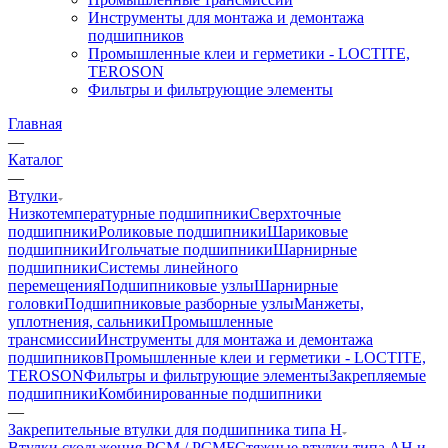
Инструменты для монтажа и демонтажа
подшипников
Промышленные клеи и герметики - LOCTITE,
TEROSON
Фильтры и фильтрующие элементы
Главная
—
Каталог
—
Втулки
Низкотемпературные подшипники
Сверхточные
подшипники
Роликовые подшипники
Шариковые
подшипники
Игольчатые подшипники
Шарнирные
подшипники
Системы линейного
перемещения
Подшипниковые узлы
Шарнирные
головки
Подшипниковые разборные узлы
Манжеты,
уплотнения, сальники
Промышленные
трансмиссии
Инструменты для монтажа и демонтажа
подшипников
Промышленные клеи и герметики - LOCTITE,
TEROSON
Фильтры и фильтрующие элементы
Закрепляемые
подшипники
Комбинированные подшипники
—
Закрепительные втулки для подшипника типа H
Втулки скольжения PCM / PCMF
Стяжные втулки типа AH и