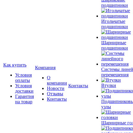
подшипники
Игольчатые
подшипники
Шарнирные
подшипники
Как купить
Компания
Системы лине
перемещения
Условия
О
оплаты
компании
Втулки
Условия
Контакты
Новости
доставки
Отзывы
Гарантия
Контакты
Подшипников
на товар
узлы
Шарнирные го