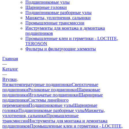
Подшипниковые узлы
Шарнирные головки
Подшипниковые разборные узлы
Манжеты, уплотнения, сальники
Промышленные трансмиссии
Инструменты для монтажа и демонтажа
подшипников
Промышленные клеи и герметики - LOCTITE,
TEROSON
Фильтры и фильтрующие элементы
Главная
—
Каталог
—
Втулки
Низкотемпературные подшипники
Сверхточные
подшипники
Роликовые подшипники
Шариковые
подшипники
Игольчатые подшипники
Шарнирные
подшипники
Системы линейного
перемещения
Подшипниковые узлы
Шарнирные
головки
Подшипниковые разборные узлы
Манжеты,
уплотнения, сальники
Промышленные
трансмиссии
Инструменты для монтажа и демонтажа
подшипников
Промышленные клеи и герметики - LOCTITE,