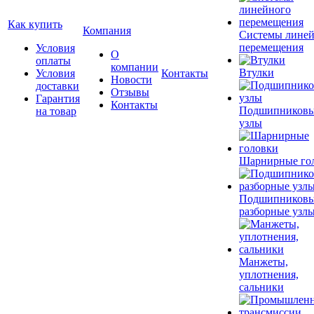
Как купить
Компания
Системы лине
перемещения
Условия
О
оплаты
компании
Втулки
Условия
Контакты
Новости
доставки
Отзывы
Гарантия
Контакты
Подшипников
на товар
узлы
Шарнирные го
Подшипников
разборные узл
Манжеты,
уплотнения,
сальники