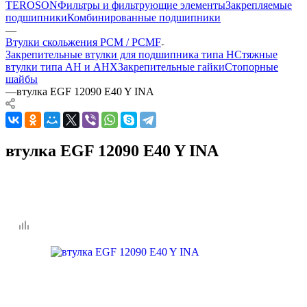
TEROSON
Фильтры и фильтрующие элементы
Закрепляемые
подшипники
Комбинированные подшипники
—
Втулки скольжения PCM / PCMF
Закрепительные втулки для подшипника типа H
Стяжные
втулки типа AH и AHX
Закрепительные гайки
Стопорные
шайбы
—
втулка EGF 12090 E40 Y INA
втулка EGF 12090 E40 Y INA