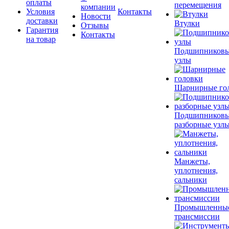
оплаты
перемещения
компании
Условия
Контакты
Новости
доставки
Втулки
Отзывы
Гарантия
Контакты
на товар
Подшипников
узлы
Шарнирные го
Подшипников
разборные узл
Манжеты,
уплотнения,
сальники
Промышленны
трансмиссии