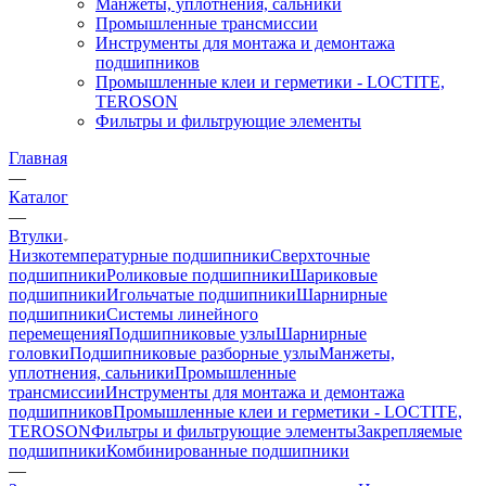
Манжеты, уплотнения, сальники
Промышленные трансмиссии
Инструменты для монтажа и демонтажа
подшипников
Промышленные клеи и герметики - LOCTITE,
TEROSON
Фильтры и фильтрующие элементы
Главная
—
Каталог
—
Втулки
Низкотемпературные подшипники
Сверхточные
подшипники
Роликовые подшипники
Шариковые
подшипники
Игольчатые подшипники
Шарнирные
подшипники
Системы линейного
перемещения
Подшипниковые узлы
Шарнирные
головки
Подшипниковые разборные узлы
Манжеты,
уплотнения, сальники
Промышленные
трансмиссии
Инструменты для монтажа и демонтажа
подшипников
Промышленные клеи и герметики - LOCTITE,
TEROSON
Фильтры и фильтрующие элементы
Закрепляемые
подшипники
Комбинированные подшипники
—