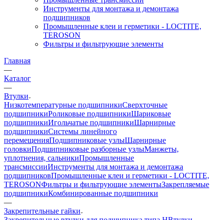
Инструменты для монтажа и демонтажа
подшипников
Промышленные клеи и герметики - LOCTITE,
TEROSON
Фильтры и фильтрующие элементы
Главная
—
Каталог
—
Втулки
Низкотемпературные подшипники
Сверхточные
подшипники
Роликовые подшипники
Шариковые
подшипники
Игольчатые подшипники
Шарнирные
подшипники
Системы линейного
перемещения
Подшипниковые узлы
Шарнирные
головки
Подшипниковые разборные узлы
Манжеты,
уплотнения, сальники
Промышленные
трансмиссии
Инструменты для монтажа и демонтажа
подшипников
Промышленные клеи и герметики - LOCTITE,
TEROSON
Фильтры и фильтрующие элементы
Закрепляемые
подшипники
Комбинированные подшипники
—
Закрепительные гайки
Закрепительные втулки для подшипника типа H
Втулки