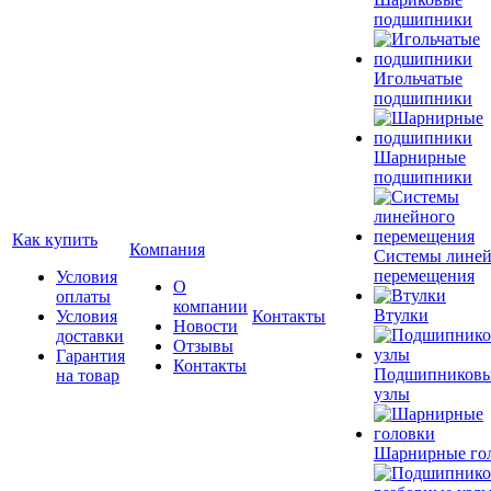
подшипники
Игольчатые
подшипники
Шарнирные
подшипники
Как купить
Компания
Системы лине
перемещения
Условия
О
оплаты
компании
Втулки
Условия
Контакты
Новости
доставки
Отзывы
Гарантия
Контакты
Подшипников
на товар
узлы
Шарнирные го