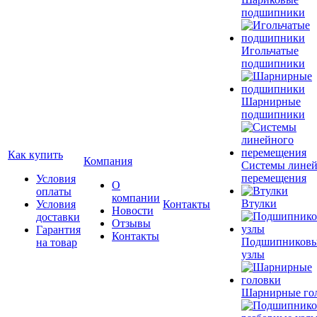
подшипники
Игольчатые
подшипники
Шарнирные
подшипники
Как купить
Компания
Системы лине
перемещения
Условия
О
оплаты
компании
Втулки
Условия
Контакты
Новости
доставки
Отзывы
Гарантия
Контакты
Подшипников
на товар
узлы
Шарнирные го