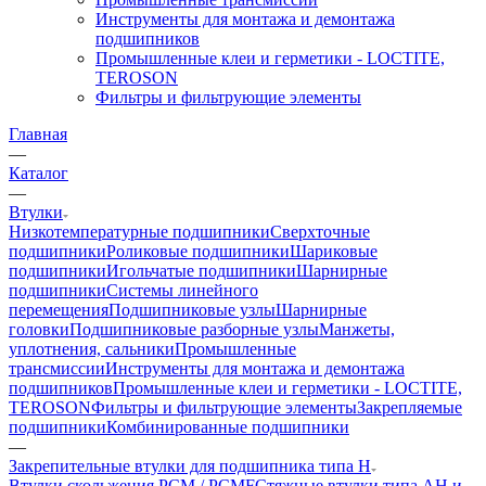
Инструменты для монтажа и демонтажа
подшипников
Промышленные клеи и герметики - LOCTITE,
TEROSON
Фильтры и фильтрующие элементы
Главная
—
Каталог
—
Втулки
Низкотемпературные подшипники
Сверхточные
подшипники
Роликовые подшипники
Шариковые
подшипники
Игольчатые подшипники
Шарнирные
подшипники
Системы линейного
перемещения
Подшипниковые узлы
Шарнирные
головки
Подшипниковые разборные узлы
Манжеты,
уплотнения, сальники
Промышленные
трансмиссии
Инструменты для монтажа и демонтажа
подшипников
Промышленные клеи и герметики - LOCTITE,
TEROSON
Фильтры и фильтрующие элементы
Закрепляемые
подшипники
Комбинированные подшипники
—
Закрепительные втулки для подшипника типа H
Втулки скольжения PCM / PCMF
Стяжные втулки типа AH и