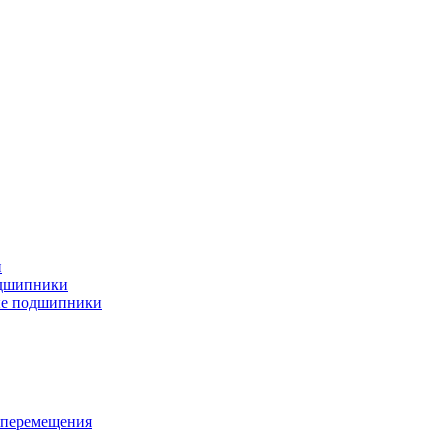
и
дшипники
ые подшипники
 перемещения