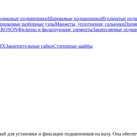
оликовые подшипники
Шариковые подшипники
Игольчатые под
никовые разборные узлы
Манжеты, уплотнения, сальники
Пром
TEROSON
Фильтры и фильтрующие элементы
Закрепляемые подш
AHX
Закрепительные гайки
Стопорные шайбы
мый для установки и фиксации подшипников на валу. Она обесп