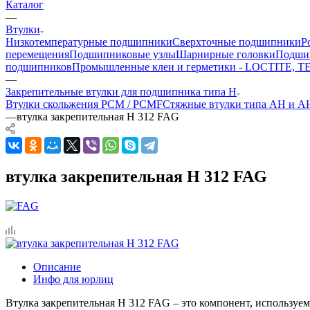
Каталог
—
Втулки
Низкотемпературные подшипники
Сверхточные подшипники
Р
перемещения
Подшипниковые узлы
Шарнирные головки
Подшип
подшипников
Промышленные клеи и герметики - LOCTITE, 
—
Закрепительные втулки для подшипника типа H
Втулки скольжения PCM / PCMF
Стяжные втулки типа AH и 
—
втулка закрепительная H 312 FAG
втулка закрепительная H 312 FAG
Описание
Инфо для юрлиц
Втулка закрепительная H 312 FAG – это компонент, используе