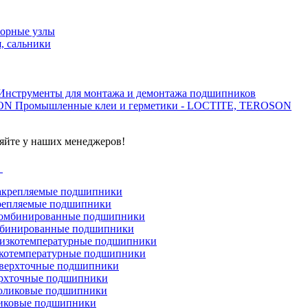
орные узлы
, сальники
Инструменты для монтажа и демонтажа подшипников
Промышленные клеи и герметики - LOCTITE, TEROSON
яйте у наших менеджеров!
г
репляемые подшипники
бинированные подшипники
котемпературные подшипники
рхточные подшипники
иковые подшипники