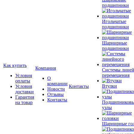
подшипники
Игольчатые
подшипники
Шарнирные
подшипники
Как купить
Компания
Системы лине
перемещения
Условия
О
оплаты
компании
Втулки
Условия
Контакты
Новости
доставки
Отзывы
Гарантия
Контакты
Подшипников
на товар
узлы
Шарнирные го