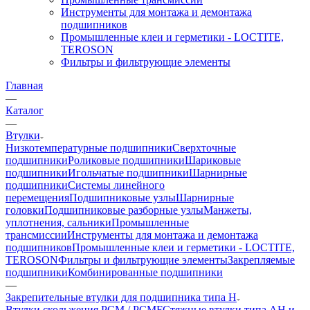
Инструменты для монтажа и демонтажа
подшипников
Промышленные клеи и герметики - LOCTITE,
TEROSON
Фильтры и фильтрующие элементы
Главная
—
Каталог
—
Втулки
Низкотемпературные подшипники
Сверхточные
подшипники
Роликовые подшипники
Шариковые
подшипники
Игольчатые подшипники
Шарнирные
подшипники
Системы линейного
перемещения
Подшипниковые узлы
Шарнирные
головки
Подшипниковые разборные узлы
Манжеты,
уплотнения, сальники
Промышленные
трансмиссии
Инструменты для монтажа и демонтажа
подшипников
Промышленные клеи и герметики - LOCTITE,
TEROSON
Фильтры и фильтрующие элементы
Закрепляемые
подшипники
Комбинированные подшипники
—
Закрепительные втулки для подшипника типа H
Втулки скольжения PCM / PCMF
Стяжные втулки типа AH и