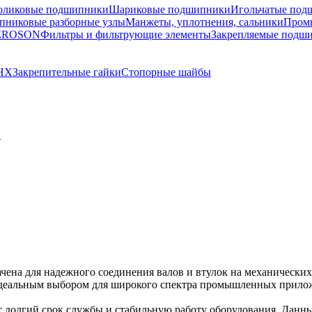
оликовые подшипники
Шариковые подшипники
Игольчатые под
никовые разборные узлы
Манжеты, уплотнения, сальники
Пром
TEROSON
Фильтры и фильтрующие элементы
Закрепляемые подш
AHX
Закрепительные гайки
Стопорные шайбы
N
ена для надежного соединения валов и втулок на механических 
 идеальным выбором для широкого спектра промышленных прило
ет долгий срок службы и стабильную работу оборудования. Данн