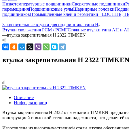
Низкотемпературные подшипники
Сверхточные подшипники
Р
перемещения
Подшипниковые узлы
Шарнирные головки
Подшип
подшипников
Промышленные клеи и герметики - LOCTITE, 
—
Закрепительные втулки для подшипника типа H
Втулки скольжения PCM / PCMF
Стяжные втулки типа AH и 
—
втулка закрепительная H 2322 TIMKEN
втулка закрепительная H 2322 TIMKE
Описание
Инфо для юрлиц
Втулка закрепительная H 2322 от компании TIMKEN предназнач
конструкцией и высокой степенью надежности, что делает её
Изготовлена из высококачественной стали, втулка обеспечива