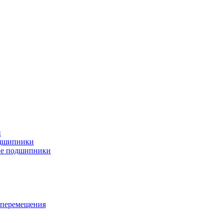
и
дшипники
ые подшипники
 перемещения