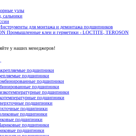
орные узлы
, сальники
ссии
Инструменты для монтажа и демонтажа подшипников
Промышленные клеи и герметики - LOCTITE, TEROSON
яйте у наших менеджеров!
г
репляемые подшипники
бинированные подшипники
котемпературные подшипники
рхточные подшипники
иковые подшипники
иковые подшипники