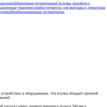
шипники
Шарнирные подшипники
Системы линейного
ышленные трансмиссии
Инструменты для монтажа и демонтажа
ипники
Комбинированные подшипники
устройствах и оборудовании. Эта втулка обладает прочной
жений.
ый продукт имеет диаметр внешнего кольца 200 мм и