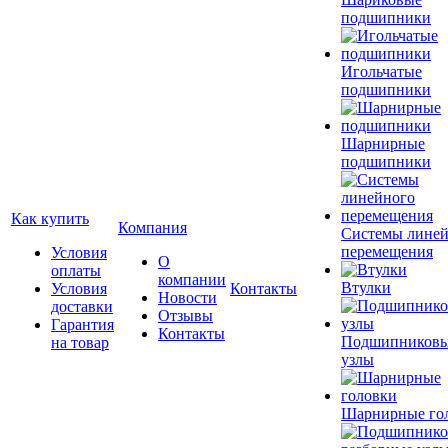
подшипники
Игольчатые
подшипники
Шарнирные
подшипники
Как купить
Компания
Системы лине
перемещения
Условия
О
оплаты
компании
Втулки
Условия
Контакты
Новости
доставки
Отзывы
Гарантия
Контакты
Подшипников
на товар
узлы
Шарнирные го