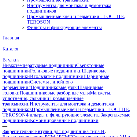
Инструменты для монтажа и демонтажа
подшипников
Промышленные клеи и герметики - LOCTITE,
TEROSON
Фильтры и фильтрующие элементы
Главная
—
Каталог
—
Втулки
Низкотемпературные подшипники
Сверхточные
подшипники
Роликовые подшипники
Шариковые
подшипники
Игольчатые подшипники
Шарнирные
подшипники
Системы линейного
перемещения
Подшипниковые узлы
Шарнирные
головки
Подшипниковые разборные узлы
Манжеты,
уплотнения, сальники
Промышленные
трансмиссии
Инструменты для монтажа и демонтажа
подшипников
Промышленные клеи и герметики - LOCTITE,
TEROSON
Фильтры и фильтрующие элементы
Закрепляемые
подшипники
Комбинированные подшипники
—
Закрепительные втулки для подшипника типа H
Втулки скольжения PCM / PCMF
Стяжные втулки типа AH и