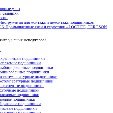
орные узлы
, сальники
ссии
Инструменты для монтажа и демонтажа подшипников
Промышленные клеи и герметики - LOCTITE, TEROSON
яйте у наших менеджеров!
г
репляемые подшипники
бинированные подшипники
котемпературные подшипники
рхточные подшипники
иковые подшипники
иковые подшипники