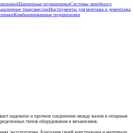
шипники
Шарнирные подшипники
Системы линейного
ышленные трансмиссии
Инструменты для монтажа и демонтажа
ипники
Комбинированные подшипники
чивает надежное и прочное соединение между валом и опорным
пределенных типов оборудования и механизмов.
виях эксплуатации. Благодаря своей конструкции и материалу