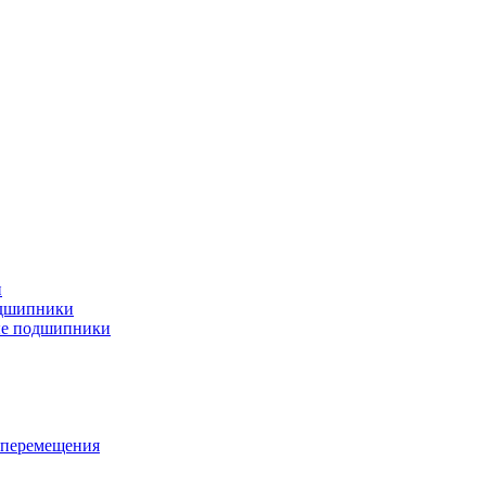
и
дшипники
ые подшипники
 перемещения