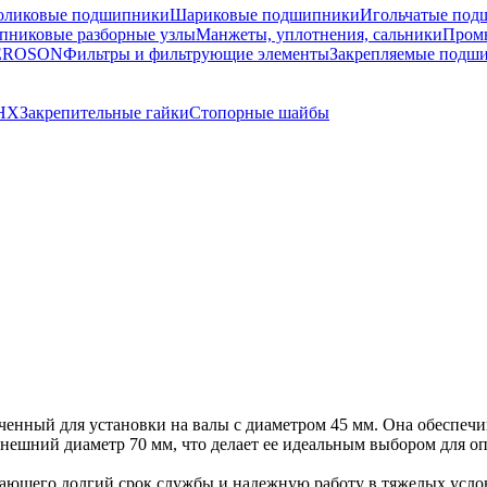
оликовые подшипники
Шариковые подшипники
Игольчатые под
никовые разборные узлы
Манжеты, уплотнения, сальники
Пром
TEROSON
Фильтры и фильтрующие элементы
Закрепляемые подш
AHX
Закрепительные гайки
Стопорные шайбы
аченный для установки на валы с диаметром 45 мм. Она обеспе
внешний диаметр 70 мм, что делает ее идеальным выбором для о
вающего долгий срок службы и надежную работу в тяжелых усло