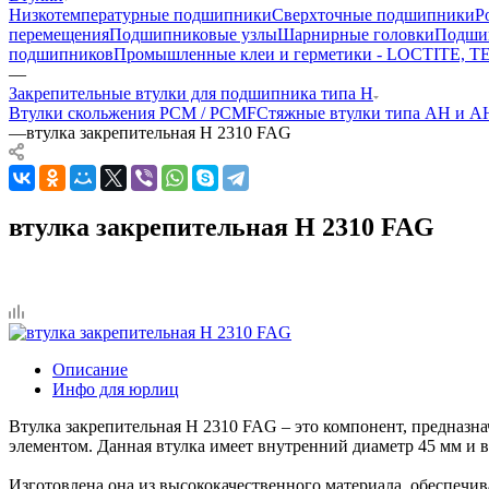
Низкотемпературные подшипники
Сверхточные подшипники
Р
перемещения
Подшипниковые узлы
Шарнирные головки
Подшип
подшипников
Промышленные клеи и герметики - LOCTITE, 
—
Закрепительные втулки для подшипника типа H
Втулки скольжения PCM / PCMF
Стяжные втулки типа AH и 
—
втулка закрепительная H 2310 FAG
втулка закрепительная H 2310 FAG
Описание
Инфо для юрлиц
Втулка закрепительная H 2310 FAG – это компонент, предназн
элементом. Данная втулка имеет внутренний диаметр 45 мм и 
Изготовлена она из высококачественного материала, обеспечи