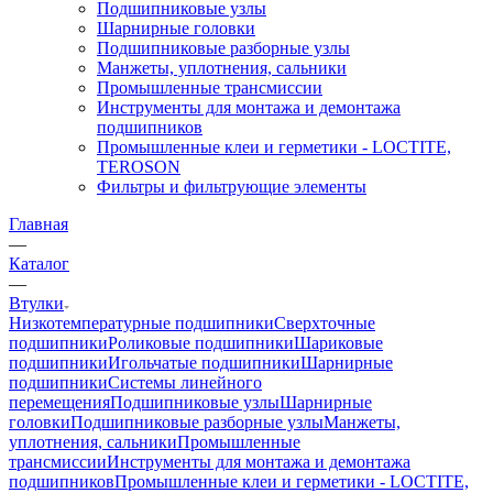
Подшипниковые узлы
Шарнирные головки
Подшипниковые разборные узлы
Манжеты, уплотнения, сальники
Промышленные трансмиссии
Инструменты для монтажа и демонтажа
подшипников
Промышленные клеи и герметики - LOCTITE,
TEROSON
Фильтры и фильтрующие элементы
Главная
—
Каталог
—
Втулки
Низкотемпературные подшипники
Сверхточные
подшипники
Роликовые подшипники
Шариковые
подшипники
Игольчатые подшипники
Шарнирные
подшипники
Системы линейного
перемещения
Подшипниковые узлы
Шарнирные
головки
Подшипниковые разборные узлы
Манжеты,
уплотнения, сальники
Промышленные
трансмиссии
Инструменты для монтажа и демонтажа
подшипников
Промышленные клеи и герметики - LOCTITE,