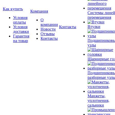
Как купить
Компания
Системы лине
перемещения
Условия
О
оплаты
компании
Втулки
Условия
Контакты
Новости
доставки
Отзывы
Гарантия
Контакты
Подшипников
на товар
узлы
Шарнирные го
Подшипников
разборные узл
Манжеты,
уплотнения,
сальники