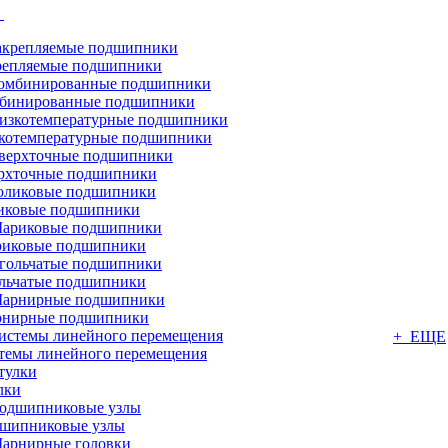
г
репляемые подшипники
бинированные подшипники
котемпературные подшипники
рхточные подшипники
иковые подшипники
иковые подшипники
льчатые подшипники
нирные подшипники
+ ЕЩЕ
темы линейного перемещения
лки
шипниковые узлы