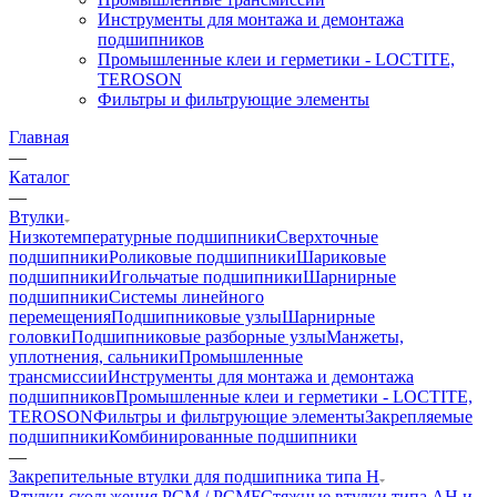
Инструменты для монтажа и демонтажа
подшипников
Промышленные клеи и герметики - LOCTITE,
TEROSON
Фильтры и фильтрующие элементы
Главная
—
Каталог
—
Втулки
Низкотемпературные подшипники
Сверхточные
подшипники
Роликовые подшипники
Шариковые
подшипники
Игольчатые подшипники
Шарнирные
подшипники
Системы линейного
перемещения
Подшипниковые узлы
Шарнирные
головки
Подшипниковые разборные узлы
Манжеты,
уплотнения, сальники
Промышленные
трансмиссии
Инструменты для монтажа и демонтажа
подшипников
Промышленные клеи и герметики - LOCTITE,
TEROSON
Фильтры и фильтрующие элементы
Закрепляемые
подшипники
Комбинированные подшипники
—
Закрепительные втулки для подшипника типа H
Втулки скольжения PCM / PCMF
Стяжные втулки типа AH и