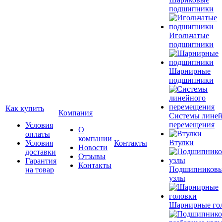
подшипники
Игольчатые
подшипники
Шарнирные
подшипники
Как купить
Компания
Системы лине
перемещения
Условия
О
оплаты
компании
Втулки
Условия
Контакты
Новости
доставки
Отзывы
Гарантия
Контакты
Подшипников
на товар
узлы
Шарнирные го