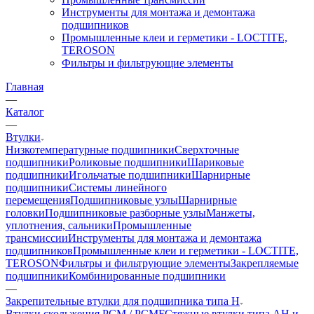
Инструменты для монтажа и демонтажа
подшипников
Промышленные клеи и герметики - LOCTITE,
TEROSON
Фильтры и фильтрующие элементы
Главная
—
Каталог
—
Втулки
Низкотемпературные подшипники
Сверхточные
подшипники
Роликовые подшипники
Шариковые
подшипники
Игольчатые подшипники
Шарнирные
подшипники
Системы линейного
перемещения
Подшипниковые узлы
Шарнирные
головки
Подшипниковые разборные узлы
Манжеты,
уплотнения, сальники
Промышленные
трансмиссии
Инструменты для монтажа и демонтажа
подшипников
Промышленные клеи и герметики - LOCTITE,
TEROSON
Фильтры и фильтрующие элементы
Закрепляемые
подшипники
Комбинированные подшипники
—
Закрепительные втулки для подшипника типа H
Втулки скольжения PCM / PCMF
Стяжные втулки типа AH и