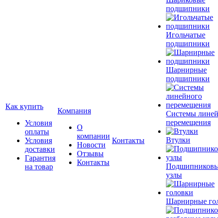
подшипники
Игольчатые
подшипники
Шарнирные
подшипники
Как купить
Компания
Системы лине
перемещения
Условия
О
оплаты
компании
Втулки
Условия
Контакты
Новости
доставки
Отзывы
Гарантия
Контакты
Подшипников
на товар
узлы
Шарнирные го