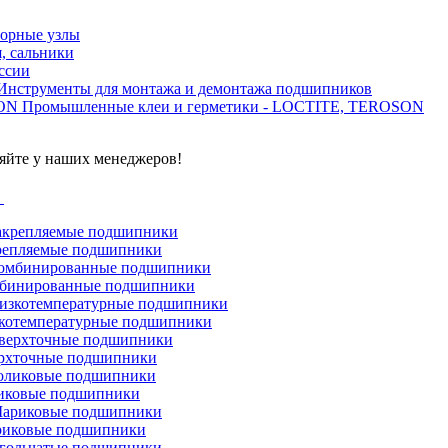
орные узлы
, сальники
ссии
Инструменты для монтажа и демонтажа подшипников
Промышленные клеи и герметики - LOCTITE, TEROSON
яйте у наших менеджеров!
г
репляемые подшипники
бинированные подшипники
котемпературные подшипники
рхточные подшипники
иковые подшипники
иковые подшипники