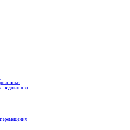
и
дшипники
ые подшипники
 перемещения