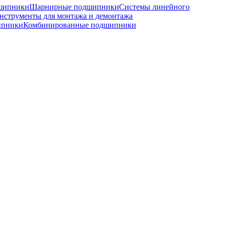
шипники
Шарнирные подшипники
Системы линейного
нструменты для монтажа и демонтажа
ипники
Комбинированные подшипники