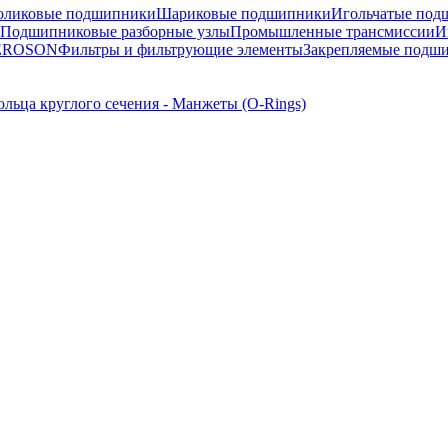
оликовые подшипники
Шариковые подшипники
Игольчатые под
Подшипниковые разборные узлы
Промышленные трансмиссии
И
TEROSON
Фильтры и фильтрующие элементы
Закрепляемые подш
льца круглого сечения - Манжеты (O-Rings)