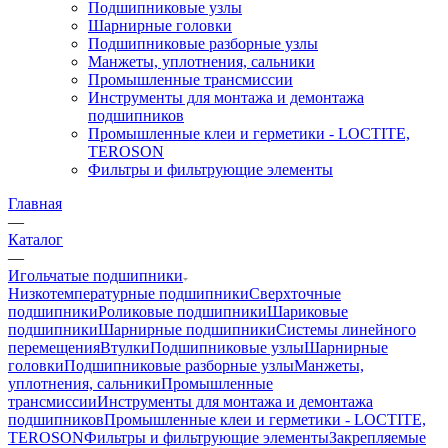
Подшипниковые узлы
Шарнирные головки
Подшипниковые разборные узлы
Манжеты, уплотнения, сальники
Промышленные трансмиссии
Инструменты для монтажа и демонтажа
подшипников
Промышленные клеи и герметики - LOCTITE,
TEROSON
Фильтры и фильтрующие элементы
Главная
—
Каталог
—
Игольчатые подшипники
Низкотемпературные подшипники
Сверхточные
подшипники
Роликовые подшипники
Шариковые
подшипники
Шарнирные подшипники
Системы линейного
перемещения
Втулки
Подшипниковые узлы
Шарнирные
головки
Подшипниковые разборные узлы
Манжеты,
уплотнения, сальники
Промышленные
трансмиссии
Инструменты для монтажа и демонтажа
подшипников
Промышленные клеи и герметики - LOCTITE,
TEROSON
Фильтры и фильтрующие элементы
Закрепляемые