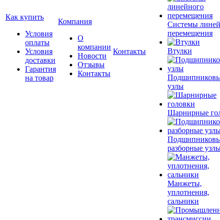
Как купить
Компания
Системы лине
перемещения
Условия
О
оплаты
компании
Втулки
Условия
Контакты
Новости
доставки
Отзывы
Гарантия
Контакты
Подшипников
на товар
узлы
Шарнирные го
Подшипников
разборные узл
Манжеты,
уплотнения,
сальники