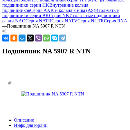
подшипники серии HK
Внутренние кольца
подшипников
Серия AXK и кольца к ним (AS)
Игольчатые
подшипники серии BK
Серия NK
Игольчатые подшипники
серии NAO
Серия NATR
Серия NATV
Серия NUTR
Серия RNA
—
Подшипник NA 5907 R NTN
Подшипник NA 5907 R NTN
Описание
Инфо для юрлиц