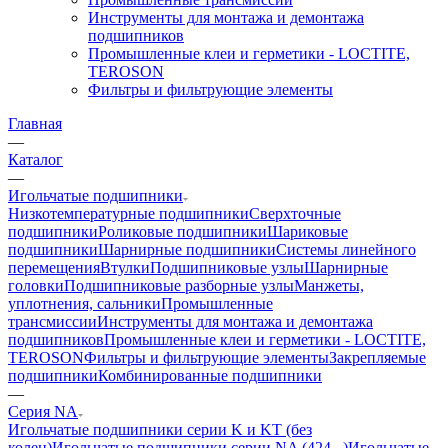
Инструменты для монтажа и демонтажа
подшипников
Промышленные клеи и герметики - LOCTITE,
TEROSON
Фильтры и фильтрующие элементы
Главная
—
Каталог
—
Игольчатые подшипники
Низкотемпературные подшипники
Сверхточные
подшипники
Роликовые подшипники
Шариковые
подшипники
Шарнирные подшипники
Системы линейного
перемещения
Втулки
Подшипниковые узлы
Шарнирные
головки
Подшипниковые разборные узлы
Манжеты,
уплотнения, сальники
Промышленные
трансмиссии
Инструменты для монтажа и демонтажа
подшипников
Промышленные клеи и герметики - LOCTITE,
TEROSON
Фильтры и фильтрующие элементы
Закрепляемые
подшипники
Комбинированные подшипники
—
Серия NA
Игольчатые подшипники серии K и KT (без
колец)
Игольчатые подшипники серии NA (424...)
Игольчатые