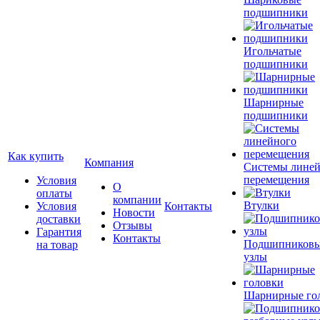
подшипники
Игольчатые
подшипники
Шарнирные
подшипники
Как купить
Компания
Системы лине
перемещения
Условия
О
оплаты
компании
Втулки
Условия
Контакты
Новости
доставки
Отзывы
Гарантия
Контакты
Подшипников
на товар
узлы
Шарнирные го