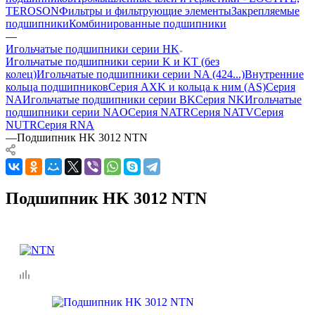
TEROSON
Фильтры и фильтрующие элементы
Закрепляемые
подшипники
Комбинированные подшипники
—
Игольчатые подшипники серии HK
Игольчатые подшипники серии K и KT (без
колец)
Игольчатые подшипники серии NA (424...)
Внутренние
кольца подшипников
Серия AXK и кольца к ним (AS)
Серия
NA
Игольчатые подшипники серии BK
Серия NK
Игольчатые
подшипники серии NAO
Серия NATR
Серия NATV
Серия
NUTR
Серия RNA
—
Подшипник HK 3012 NTN
Подшипник HK 3012 NTN