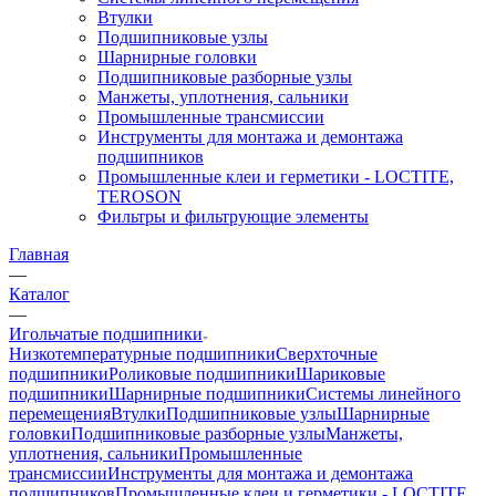
Втулки
Подшипниковые узлы
Шарнирные головки
Подшипниковые разборные узлы
Манжеты, уплотнения, сальники
Промышленные трансмиссии
Инструменты для монтажа и демонтажа
подшипников
Промышленные клеи и герметики - LOCTITE,
TEROSON
Фильтры и фильтрующие элементы
Главная
—
Каталог
—
Игольчатые подшипники
Низкотемпературные подшипники
Сверхточные
подшипники
Роликовые подшипники
Шариковые
подшипники
Шарнирные подшипники
Системы линейного
перемещения
Втулки
Подшипниковые узлы
Шарнирные
головки
Подшипниковые разборные узлы
Манжеты,
уплотнения, сальники
Промышленные
трансмиссии
Инструменты для монтажа и демонтажа
подшипников
Промышленные клеи и герметики - LOCTITE,