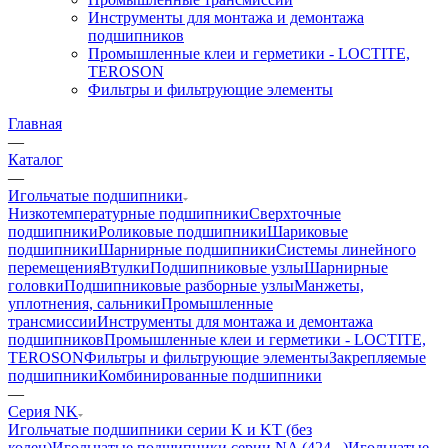
Инструменты для монтажа и демонтажа
подшипников
Промышленные клеи и герметики - LOCTITE,
TEROSON
Фильтры и фильтрующие элементы
Главная
—
Каталог
—
Игольчатые подшипники
Низкотемпературные подшипники
Сверхточные
подшипники
Роликовые подшипники
Шариковые
подшипники
Шарнирные подшипники
Системы линейного
перемещения
Втулки
Подшипниковые узлы
Шарнирные
головки
Подшипниковые разборные узлы
Манжеты,
уплотнения, сальники
Промышленные
трансмиссии
Инструменты для монтажа и демонтажа
подшипников
Промышленные клеи и герметики - LOCTITE,
TEROSON
Фильтры и фильтрующие элементы
Закрепляемые
подшипники
Комбинированные подшипники
—
Серия NK
Игольчатые подшипники серии K и KT (без
колец)
Игольчатые подшипники серии NA (424...)
Игольчатые