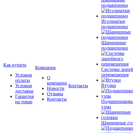
подшипники
Игольчатые
подшипники
Шарнирные
подшипники
Как купить
Компания
Системы лине
перемещения
Условия
О
оплаты
компании
Втулки
Условия
Контакты
Новости
доставки
Отзывы
Гарантия
Контакты
Подшипников
на товар
узлы
Шарнирные го