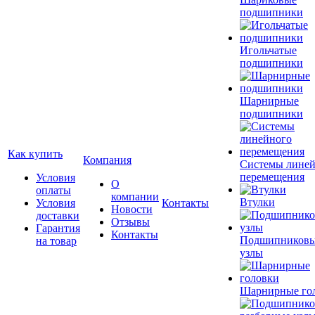
подшипники
Игольчатые
подшипники
Шарнирные
подшипники
Как купить
Компания
Системы лине
перемещения
Условия
О
оплаты
компании
Втулки
Условия
Контакты
Новости
доставки
Отзывы
Гарантия
Контакты
Подшипников
на товар
узлы
Шарнирные го