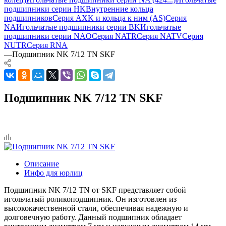
подшипники серии HK
Внутренние кольца
подшипников
Серия AXK и кольца к ним (AS)
Серия
NA
Игольчатые подшипники серии BK
Игольчатые
подшипники серии NAO
Серия NATR
Серия NATV
Серия
NUTR
Серия RNA
—
Подшипник NK 7/12 TN SKF
Подшипник NK 7/12 TN SKF
Описание
Инфо для юрлиц
Подшипник NK 7/12 TN от SKF представляет собой
игольчатый роликоподшипник. Он изготовлен из
высококачественной стали, обеспечивая надежную и
долговечную работу. Данный подшипник обладает