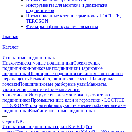
Инструменты для монтажа и демонтажа
подшипников
Промышленные клеи и герметики - LOCTITE,
TEROSON
Фильтры и фильтрующие элементы
Главная
—
Каталог
—
Игольчатые подшипники
Низкотемпературные подшипники
Сверхточные
подшипники
Роликовые подшипники
Шариковые
подшипники
Шарнирные подшипники
Системы линейного
перемещения
Втулки
Подшипниковые узлы
Шарнирные
головки
Подшипниковые разборные узлы
Манжеты,
уплотнения, сальники
Промышленные
трансмиссии
Инструменты для монтажа и демонтажа
подшипников
Промышленные клеи и герметики - LOCTITE,
TEROSON
Фильтры и фильтрующие элементы
Закрепляемые
подшипники
Комбинированные подшипники
—
Серия NK
Игольчатые подшипники серии K и KT (без
колец)
Игольчатые подшипники серии NA (424...)
Игольчатые