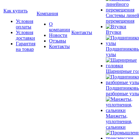
Как купить
Компания
Системы лине
перемещения
Условия
О
оплаты
компании
Втулки
Условия
Контакты
Новости
доставки
Отзывы
Гарантия
Контакты
Подшипников
на товар
узлы
Шарнирные го
Подшипников
разборные узл
Манжеты,
уплотнения,
сальники