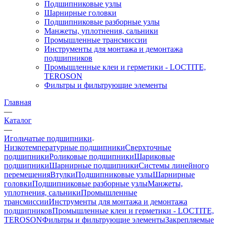
Подшипниковые узлы
Шарнирные головки
Подшипниковые разборные узлы
Манжеты, уплотнения, сальники
Промышленные трансмиссии
Инструменты для монтажа и демонтажа
подшипников
Промышленные клеи и герметики - LOCTITE,
TEROSON
Фильтры и фильтрующие элементы
Главная
—
Каталог
—
Игольчатые подшипники
Низкотемпературные подшипники
Сверхточные
подшипники
Роликовые подшипники
Шариковые
подшипники
Шарнирные подшипники
Системы линейного
перемещения
Втулки
Подшипниковые узлы
Шарнирные
головки
Подшипниковые разборные узлы
Манжеты,
уплотнения, сальники
Промышленные
трансмиссии
Инструменты для монтажа и демонтажа
подшипников
Промышленные клеи и герметики - LOCTITE,
TEROSON
Фильтры и фильтрующие элементы
Закрепляемые