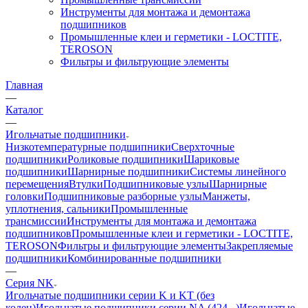
Инструменты для монтажа и демонтажа
подшипников
Промышленные клеи и герметики - LOCTITE,
TEROSON
Фильтры и фильтрующие элементы
Главная
—
Каталог
—
Игольчатые подшипники
Низкотемпературные подшипники
Сверхточные
подшипники
Роликовые подшипники
Шариковые
подшипники
Шарнирные подшипники
Системы линейного
перемещения
Втулки
Подшипниковые узлы
Шарнирные
головки
Подшипниковые разборные узлы
Манжеты,
уплотнения, сальники
Промышленные
трансмиссии
Инструменты для монтажа и демонтажа
подшипников
Промышленные клеи и герметики - LOCTITE,
TEROSON
Фильтры и фильтрующие элементы
Закрепляемые
подшипники
Комбинированные подшипники
—
Серия NK
Игольчатые подшипники серии K и KT (без
колец)
Игольчатые подшипники серии NA (424...)
Игольчатые