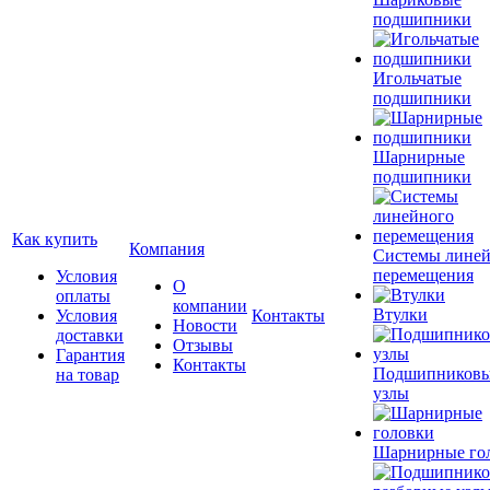
подшипники
Игольчатые
подшипники
Шарнирные
подшипники
Как купить
Компания
Системы лине
перемещения
Условия
О
оплаты
компании
Втулки
Условия
Контакты
Новости
доставки
Отзывы
Гарантия
Контакты
Подшипников
на товар
узлы
Шарнирные го