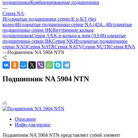
подшипники
Комбинированные подшипники
—
Серия NA
Игольчатые подшипники серии K и KT (без
колец)
Игольчатые подшипники серии NA (424...)
Игольчатые
подшипники серии HK
Внутренние кольца
подшипников
Серия AXK и кольца к ним (AS)
Игольчатые
подшипники серии BK
Серия NK
Игольчатые подшипники
серии NAO
Серия NATR
Серия NATV
Серия NUTR
Серия RNA
—
Подшипник NA 5904 NTN
Подшипник NA 5904 NTN
Описание
Инфо для юрлиц
Подшипник NA 5904 NTN представляет собой элемент