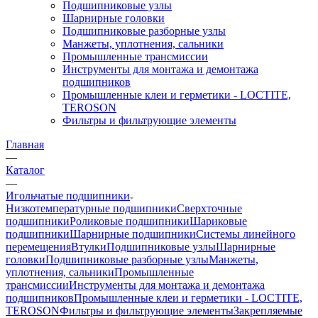
Подшипниковые узлы
Шарнирные головки
Подшипниковые разборные узлы
Манжеты, уплотнения, сальники
Промышленные трансмиссии
Инструменты для монтажа и демонтажа
подшипников
Промышленные клеи и герметики - LOCTITE,
TEROSON
Фильтры и фильтрующие элементы
Главная
—
Каталог
—
Игольчатые подшипники
Низкотемпературные подшипники
Сверхточные
подшипники
Роликовые подшипники
Шариковые
подшипники
Шарнирные подшипники
Системы линейного
перемещения
Втулки
Подшипниковые узлы
Шарнирные
головки
Подшипниковые разборные узлы
Манжеты,
уплотнения, сальники
Промышленные
трансмиссии
Инструменты для монтажа и демонтажа
подшипников
Промышленные клеи и герметики - LOCTITE,
TEROSON
Фильтры и фильтрующие элементы
Закрепляемые