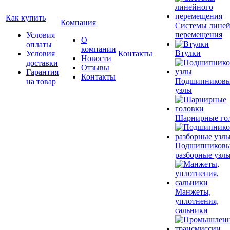
Как купить
Компания
Системы лине
перемещения
Условия
О
оплаты
компании
Втулки
Условия
Контакты
Новости
доставки
Отзывы
Гарантия
Контакты
Подшипников
на товар
узлы
Шарнирные го
Подшипников
разборные узл
Манжеты,
уплотнения,
сальники