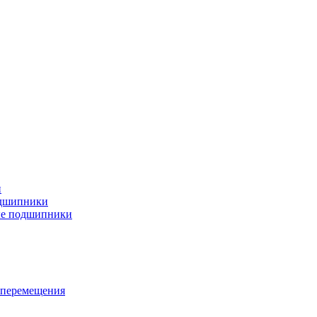
и
дшипники
ые подшипники
 перемещения