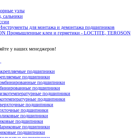
орные узлы
, сальники
ссии
Инструменты для монтажа и демонтажа подшипников
Промышленные клеи и герметики - LOCTITE, TEROSON
яйте у наших менеджеров!
г
репляемые подшипники
бинированные подшипники
котемпературные подшипники
рхточные подшипники
иковые подшипники
иковые подшипники