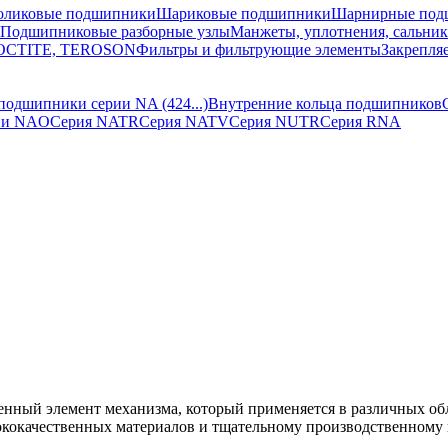
оликовые подшипники
Шариковые подшипники
Шарнирные под
Подшипниковые разборные узлы
Манжеты, уплотнения, сальни
 LOCTITE, TEROSON
Фильтры и фильтрующие элементы
Закрепля
подшипники серии NA (424...)
Внутренние кольца подшипников
ии NAO
Серия NATR
Серия NATV
Серия NUTR
Серия RNA
енный элемент механизма, который применяется в различных об
кокачественных материалов и тщательному производственному 