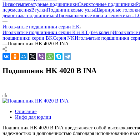
Низкотемпературные подшипники
Сверхточные подшипники
Р
перемещения
Втулки
Подшипниковые узлы
Шарнирные головки
демонтажа подшипников
Промышленные клеи и герметики -
—
Игольчатые подшипники серии HK
Игольчатые подшипники серии K и KT (без колец)
Игольчатые 
подшипники серии BK
Серия NK
Игольчатые подшипники сер
—
Подшипник HK 4020 B INA
Подшипник HK 4020 B INA
Описание
Инфо для юрлиц
Подшипник HK 4020 B INA представляет собой высококачеств
надежностью и долговечностью благодаря использованию высо