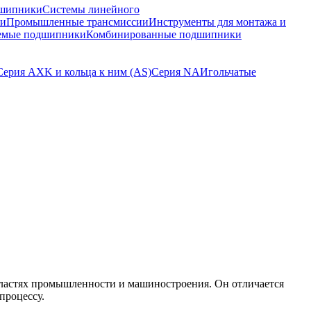
шипники
Системы линейного
ки
Промышленные трансмиссии
Инструменты для монтажа и
емые подшипники
Комбинированные подшипники
Серия AXK и кольца к ним (AS)
Серия NA
Игольчатые
ластях промышленности и машиностроения. Он отличается
процессу.