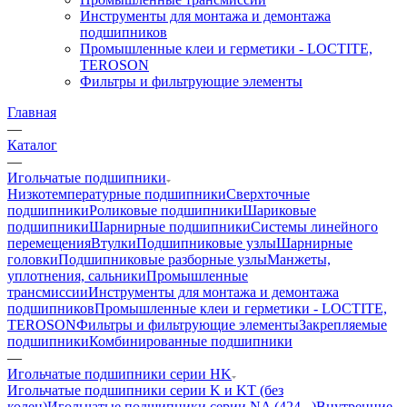
Инструменты для монтажа и демонтажа
подшипников
Промышленные клеи и герметики - LOCTITE,
TEROSON
Фильтры и фильтрующие элементы
Главная
—
Каталог
—
Игольчатые подшипники
Низкотемпературные подшипники
Сверхточные
подшипники
Роликовые подшипники
Шариковые
подшипники
Шарнирные подшипники
Системы линейного
перемещения
Втулки
Подшипниковые узлы
Шарнирные
головки
Подшипниковые разборные узлы
Манжеты,
уплотнения, сальники
Промышленные
трансмиссии
Инструменты для монтажа и демонтажа
подшипников
Промышленные клеи и герметики - LOCTITE,
TEROSON
Фильтры и фильтрующие элементы
Закрепляемые
подшипники
Комбинированные подшипники
—
Игольчатые подшипники серии HK
Игольчатые подшипники серии K и KT (без
колец)
Игольчатые подшипники серии NA (424...)
Внутренние