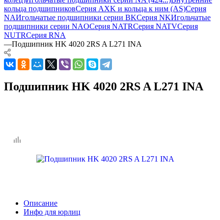
кольца подшипников
Серия AXK и кольца к ним (AS)
Серия
NA
Игольчатые подшипники серии BK
Серия NK
Игольчатые
подшипники серии NAO
Серия NATR
Серия NATV
Серия
NUTR
Серия RNA
—
Подшипник HK 4020 2RS A L271 INA
Подшипник HK 4020 2RS A L271 INA
Описание
Инфо для юрлиц