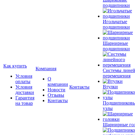
подшипники
Игольчатые
подшипники
Шарнирные
подшипники
Как купить
Компания
Системы лине
перемещения
Условия
О
оплаты
компании
Втулки
Условия
Контакты
Новости
доставки
Отзывы
Гарантия
Контакты
Подшипников
на товар
узлы
Шарнирные го