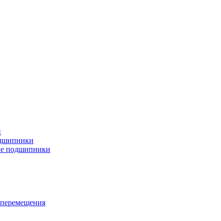
и
дшипники
ые подшипники
 перемещения