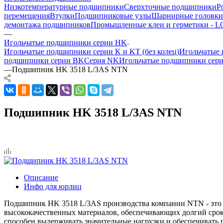
Низкотемпературные подшипники
Сверхточные подшипники
Р
перемещения
Втулки
Подшипниковые узлы
Шарнирные головки
демонтажа подшипников
Промышленные клеи и герметики -
—
Игольчатые подшипники серии HK
Игольчатые подшипники серии K и KT (без колец)
Игольчатые 
подшипники серии BK
Серия NK
Игольчатые подшипники сер
—
Подшипник HK 3518 L/3AS NTN
Подшипник HK 3518 L/3AS NTN
Описание
Инфо для юрлиц
Подшипник HK 3518 L/3AS производства компании NTN - это э
высококачественных материалов, обеспечивающих долгий срок
способен выдерживать значительные нагрузки и обеспечивать 