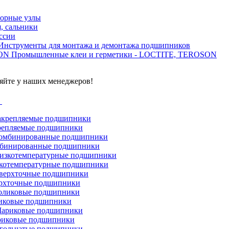
орные узлы
, сальники
ссии
Инструменты для монтажа и демонтажа подшипников
Промышленные клеи и герметики - LOCTITE, TEROSON
яйте у наших менеджеров!
г
репляемые подшипники
бинированные подшипники
котемпературные подшипники
рхточные подшипники
иковые подшипники
иковые подшипники