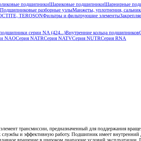
оликовые подшипники
Шариковые подшипники
Шарнирные под
Подшипниковые разборные узлы
Манжеты, уплотнения, сальни
 LOCTITE, TEROSON
Фильтры и фильтрующие элементы
Закрепля
подшипники серии NA (424...)
Внутренние кольца подшипников
ии NAO
Серия NATR
Серия NATV
Серия NUTR
Серия RNA
лемент трансмиссии, предназначенный для поддержания вращен
 службы и эффективную работу. Подшипник имеет внутренний д
плавное вращение в широком диапазоне условий эксплуатации. 