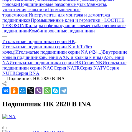
головки
Подшипниковые разборные узлы
Манжеты,
уплотнения, сальники
Промышленные
трансмиссии
Инструменты для монтажа и демонтажа
подшипников
Промышленные клеи и герметики - LOCTITE,
TEROSON
Фильтры и фильтрующие элементы
Закрепляемые
подшипники
Комбинированные подшипники
—
Игольчатые подшипники серии HK
Игольчатые подшипники серии K и KT (без
колец)
Игольчатые подшипники серии NA (424...)
Внутренние
кольца подшипников
Серия AXK и кольца к ним (AS)
Серия
NA
Игольчатые подшипники серии BK
Серия NK
Игольчатые
подшипники серии NAO
Серия NATR
Серия NATV
Серия
NUTR
Серия RNA
—
Подшипник HK 2820 B INA
Подшипник HK 2820 B INA