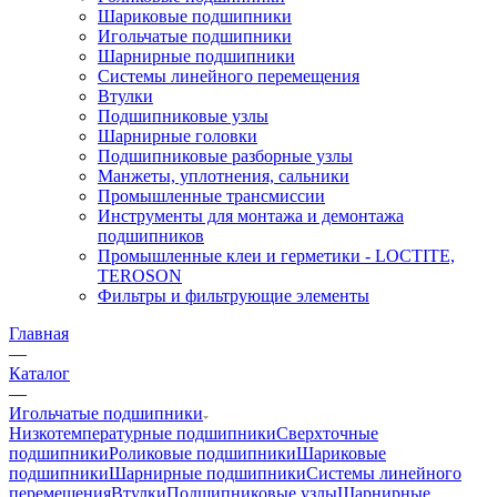
Шариковые подшипники
Игольчатые подшипники
Шарнирные подшипники
Системы линейного перемещения
Втулки
Подшипниковые узлы
Шарнирные головки
Подшипниковые разборные узлы
Манжеты, уплотнения, сальники
Промышленные трансмиссии
Инструменты для монтажа и демонтажа
подшипников
Промышленные клеи и герметики - LOCTITE,
TEROSON
Фильтры и фильтрующие элементы
Главная
—
Каталог
—
Игольчатые подшипники
Низкотемпературные подшипники
Сверхточные
подшипники
Роликовые подшипники
Шариковые
подшипники
Шарнирные подшипники
Системы линейного
перемещения
Втулки
Подшипниковые узлы
Шарнирные