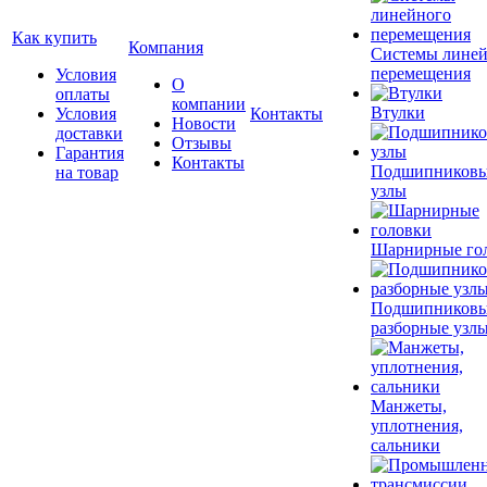
Как купить
Компания
Системы лине
перемещения
Условия
О
оплаты
компании
Втулки
Условия
Контакты
Новости
доставки
Отзывы
Гарантия
Контакты
Подшипников
на товар
узлы
Шарнирные го
Подшипников
разборные узл
Манжеты,
уплотнения,
сальники