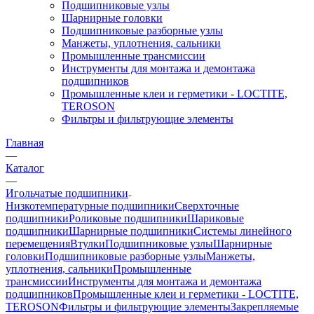
Подшипниковые узлы
Шарнирные головки
Подшипниковые разборные узлы
Манжеты, уплотнения, сальники
Промышленные трансмиссии
Инструменты для монтажа и демонтажа
подшипников
Промышленные клеи и герметики - LOCTITE,
TEROSON
Фильтры и фильтрующие элементы
Главная
—
Каталог
—
Игольчатые подшипники
Низкотемпературные подшипники
Сверхточные
подшипники
Роликовые подшипники
Шариковые
подшипники
Шарнирные подшипники
Системы линейного
перемещения
Втулки
Подшипниковые узлы
Шарнирные
головки
Подшипниковые разборные узлы
Манжеты,
уплотнения, сальники
Промышленные
трансмиссии
Инструменты для монтажа и демонтажа
подшипников
Промышленные клеи и герметики - LOCTITE,
TEROSON
Фильтры и фильтрующие элементы
Закрепляемые