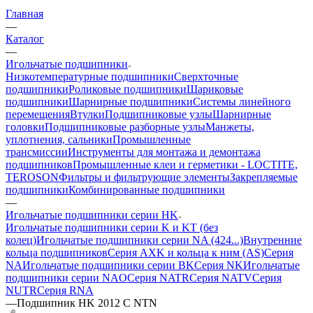
Главная
—
Каталог
—
Игольчатые подшипники
Низкотемпературные подшипники
Сверхточные
подшипники
Роликовые подшипники
Шариковые
подшипники
Шарнирные подшипники
Системы линейного
перемещения
Втулки
Подшипниковые узлы
Шарнирные
головки
Подшипниковые разборные узлы
Манжеты,
уплотнения, сальники
Промышленные
трансмиссии
Инструменты для монтажа и демонтажа
подшипников
Промышленные клеи и герметики - LOCTITE,
TEROSON
Фильтры и фильтрующие элементы
Закрепляемые
подшипники
Комбинированные подшипники
—
Игольчатые подшипники серии HK
Игольчатые подшипники серии K и KT (без
колец)
Игольчатые подшипники серии NA (424...)
Внутренние
кольца подшипников
Серия AXK и кольца к ним (AS)
Серия
NA
Игольчатые подшипники серии BK
Серия NK
Игольчатые
подшипники серии NAO
Серия NATR
Серия NATV
Серия
NUTR
Серия RNA
—
Подшипник HK 2012 C NTN