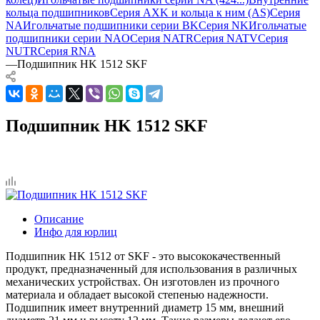
кольца подшипников
Серия AXK и кольца к ним (AS)
Серия
NA
Игольчатые подшипники серии BK
Серия NK
Игольчатые
подшипники серии NAO
Серия NATR
Серия NATV
Серия
NUTR
Серия RNA
—
Подшипник HK 1512 SKF
Подшипник HK 1512 SKF
Описание
Инфо для юрлиц
Подшипник HK 1512 от SKF - это высококачественный
продукт, предназначенный для использования в различных
механических устройствах. Он изготовлен из прочного
материала и обладает высокой степенью надежности.
Подшипник имеет внутренний диаметр 15 мм, внешний