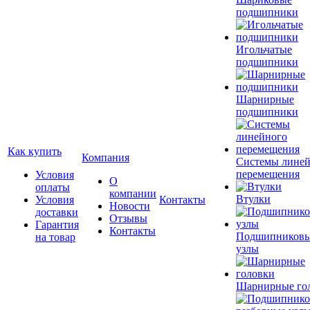
подшипники
Игольчатые
подшипники
Шарнирные
подшипники
Как купить
Компания
Системы лине
перемещения
Условия
О
оплаты
компании
Втулки
Условия
Контакты
Новости
доставки
Отзывы
Гарантия
Контакты
Подшипников
на товар
узлы
Шарнирные го