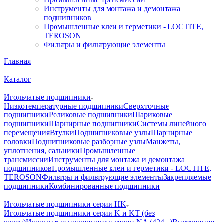
Инструменты для монтажа и демонтажа
подшипников
Промышленные клеи и герметики - LOCTITE,
TEROSON
Фильтры и фильтрующие элементы
Главная
—
Каталог
—
Игольчатые подшипники
Низкотемпературные подшипники
Сверхточные
подшипники
Роликовые подшипники
Шариковые
подшипники
Шарнирные подшипники
Системы линейного
перемещения
Втулки
Подшипниковые узлы
Шарнирные
головки
Подшипниковые разборные узлы
Манжеты,
уплотнения, сальники
Промышленные
трансмиссии
Инструменты для монтажа и демонтажа
подшипников
Промышленные клеи и герметики - LOCTITE,
TEROSON
Фильтры и фильтрующие элементы
Закрепляемые
подшипники
Комбинированные подшипники
—
Игольчатые подшипники серии HK
Игольчатые подшипники серии K и KT (без
колец)
Игольчатые подшипники серии NA (424...)
Внутренние