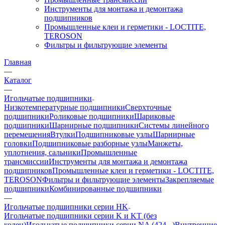
Инструменты для монтажа и демонтажа
подшипников
Промышленные клеи и герметики - LOCTITE,
TEROSON
Фильтры и фильтрующие элементы
Главная
—
Каталог
—
Игольчатые подшипники
Низкотемпературные подшипники
Сверхточные
подшипники
Роликовые подшипники
Шариковые
подшипники
Шарнирные подшипники
Системы линейного
перемещения
Втулки
Подшипниковые узлы
Шарнирные
головки
Подшипниковые разборные узлы
Манжеты,
уплотнения, сальники
Промышленные
трансмиссии
Инструменты для монтажа и демонтажа
подшипников
Промышленные клеи и герметики - LOCTITE,
TEROSON
Фильтры и фильтрующие элементы
Закрепляемые
подшипники
Комбинированные подшипники
—
Игольчатые подшипники серии HK
Игольчатые подшипники серии K и KT (без
колец)
Игольчатые подшипники серии NA (424...)
Внутренние