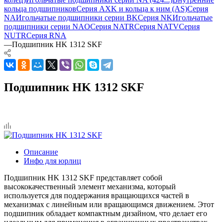
кольца подшипников
Серия AXK и кольца к ним (AS)
Серия
NA
Игольчатые подшипники серии BK
Серия NK
Игольчатые
подшипники серии NAO
Серия NATR
Серия NATV
Серия
NUTR
Серия RNA
—
Подшипник HK 1312 SKF
Подшипник HK 1312 SKF
Описание
Инфо для юрлиц
Подшипник HK 1312 SKF представляет собой
высококачественный элемент механизма, который
используется для поддержания вращающихся частей в
механизмах с линейным или вращающимся движением. Этот
подшипник обладает компактным дизайном, что делает его