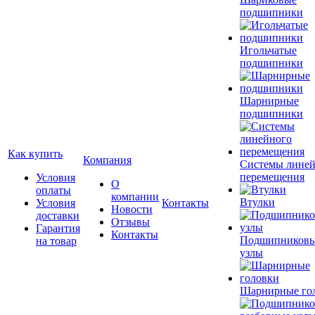
подшипники
Игольчатые
подшипники
Шарнирные
подшипники
Как купить
Компания
Системы лине
перемещения
Условия
О
оплаты
компании
Втулки
Условия
Контакты
Новости
доставки
Отзывы
Гарантия
Контакты
Подшипников
на товар
узлы
Шарнирные го