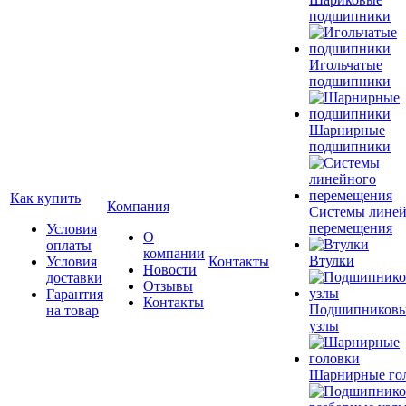
подшипники
Игольчатые
подшипники
Шарнирные
подшипники
Как купить
Компания
Системы лине
перемещения
Условия
О
оплаты
компании
Втулки
Условия
Контакты
Новости
доставки
Отзывы
Гарантия
Контакты
Подшипников
на товар
узлы
Шарнирные го