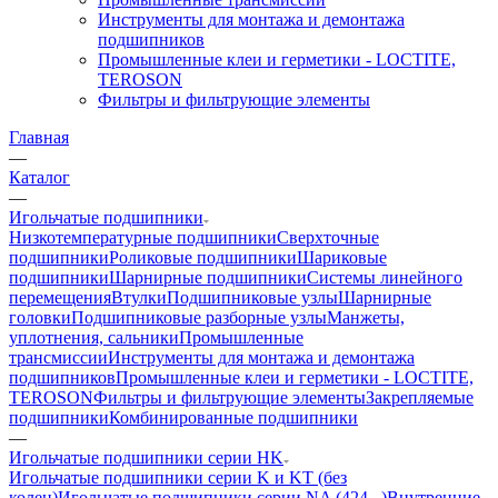
Инструменты для монтажа и демонтажа
подшипников
Промышленные клеи и герметики - LOCTITE,
TEROSON
Фильтры и фильтрующие элементы
Главная
—
Каталог
—
Игольчатые подшипники
Низкотемпературные подшипники
Сверхточные
подшипники
Роликовые подшипники
Шариковые
подшипники
Шарнирные подшипники
Системы линейного
перемещения
Втулки
Подшипниковые узлы
Шарнирные
головки
Подшипниковые разборные узлы
Манжеты,
уплотнения, сальники
Промышленные
трансмиссии
Инструменты для монтажа и демонтажа
подшипников
Промышленные клеи и герметики - LOCTITE,
TEROSON
Фильтры и фильтрующие элементы
Закрепляемые
подшипники
Комбинированные подшипники
—
Игольчатые подшипники серии HK
Игольчатые подшипники серии K и KT (без
колец)
Игольчатые подшипники серии NA (424...)
Внутренние