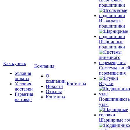
подшипники
Игольчатые
подшипники
Шарнирные
подшипники
Как купить
Компания
Системы лине
перемещения
Условия
О
оплаты
компании
Втулки
Условия
Контакты
Новости
доставки
Отзывы
Гарантия
Контакты
Подшипников
на товар
узлы
Шарнирные го