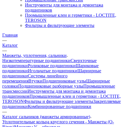
Инструменты для монтажа и демонтажа
подшипников
Промышленные клеи и герметики - LOCTITE,
TEROSON
Фильтры и фильтрующие элементы
Главная
—
Каталог
—
Манжеты, уплотнения, сальники
Низкотемпературные подшипники
Сверхточные
подшипники
Роликовые подшипники
Шариковые
подшипники
Игольчатые подшипники
Шарнирные
подшипники
Системы линейного
перемещения
Втулки
Подшипниковые узлы
Шарнирные
головки
Подшипниковые разборные узлы
Промышленные
трансмиссии
Инструменты для монтажа и демонтажа
подшипников
Промышленные клеи и герметики - LOCTITE,
TEROSON
Фильтры и фильтрующие элементы
Закрепляемые
подшипники
Комбинированные подшипники
—
Каталог сальников (манжеты армированные)
Уплотнительные кольца круглого сечения - Манжеты (O-
Rings)
Манжеты V – образные