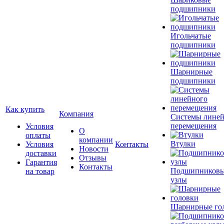
подшипники
Игольчатые
подшипники
Шарнирные
подшипники
Как купить
Компания
Системы лине
перемещения
Условия
О
оплаты
компании
Втулки
Условия
Контакты
Новости
доставки
Отзывы
Гарантия
Контакты
Подшипников
на товар
узлы
Шарнирные го