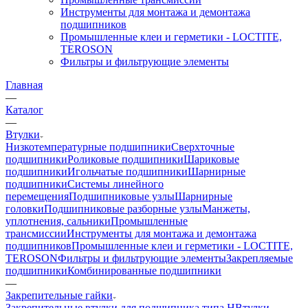
Инструменты для монтажа и демонтажа
подшипников
Промышленные клеи и герметики - LOCTITE,
TEROSON
Фильтры и фильтрующие элементы
Главная
—
Каталог
—
Втулки
Низкотемпературные подшипники
Сверхточные
подшипники
Роликовые подшипники
Шариковые
подшипники
Игольчатые подшипники
Шарнирные
подшипники
Системы линейного
перемещения
Подшипниковые узлы
Шарнирные
головки
Подшипниковые разборные узлы
Манжеты,
уплотнения, сальники
Промышленные
трансмиссии
Инструменты для монтажа и демонтажа
подшипников
Промышленные клеи и герметики - LOCTITE,
TEROSON
Фильтры и фильтрующие элементы
Закрепляемые
подшипники
Комбинированные подшипники
—
Закрепительные гайки
Закрепительные втулки для подшипника типа H
Втулки