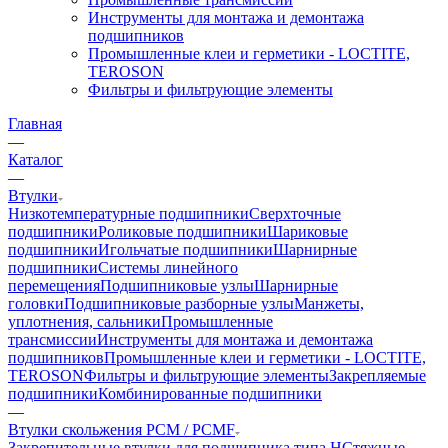
Инструменты для монтажа и демонтажа
подшипников
Промышленные клеи и герметики - LOCTITE,
TEROSON
Фильтры и фильтрующие элементы
Главная
—
Каталог
—
Втулки
Низкотемпературные подшипники
Сверхточные
подшипники
Роликовые подшипники
Шариковые
подшипники
Игольчатые подшипники
Шарнирные
подшипники
Системы линейного
перемещения
Подшипниковые узлы
Шарнирные
головки
Подшипниковые разборные узлы
Манжеты,
уплотнения, сальники
Промышленные
трансмиссии
Инструменты для монтажа и демонтажа
подшипников
Промышленные клеи и герметики - LOCTITE,
TEROSON
Фильтры и фильтрующие элементы
Закрепляемые
подшипники
Комбинированные подшипники
—
Втулки скольжения PCM / PCMF
Закрепительные втулки для подшипника типа H
Стяжные