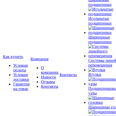
подшипники
Игольчатые
подшипники
Шарнирные
подшипники
Как купить
Компания
Системы лине
перемещения
Условия
О
оплаты
компании
Втулки
Условия
Контакты
Новости
доставки
Отзывы
Гарантия
Контакты
Подшипников
на товар
узлы
Шарнирные го