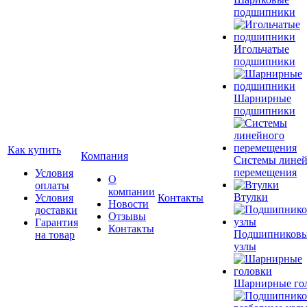
подшипники
Игольчатые
подшипники
Шарнирные
подшипники
Как купить
Компания
Системы лине
перемещения
Условия
О
оплаты
компании
Втулки
Условия
Контакты
Новости
доставки
Отзывы
Гарантия
Контакты
Подшипников
на товар
узлы
Шарнирные го