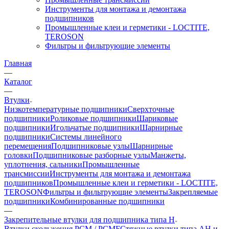
Инструменты для монтажа и демонтажа
подшипников
Промышленные клеи и герметики - LOCTITE,
TEROSON
Фильтры и фильтрующие элементы
Главная
—
Каталог
—
Втулки
Низкотемпературные подшипники
Сверхточные
подшипники
Роликовые подшипники
Шариковые
подшипники
Игольчатые подшипники
Шарнирные
подшипники
Системы линейного
перемещения
Подшипниковые узлы
Шарнирные
головки
Подшипниковые разборные узлы
Манжеты,
уплотнения, сальники
Промышленные
трансмиссии
Инструменты для монтажа и демонтажа
подшипников
Промышленные клеи и герметики - LOCTITE,
TEROSON
Фильтры и фильтрующие элементы
Закрепляемые
подшипники
Комбинированные подшипники
—
Закрепительные втулки для подшипника типа H
Втулки скольжения PCM / PCMF
Стяжные втулки типа AH и