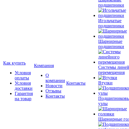
подшипники
Игольчатые
подшипники
Шарнирные
подшипники
Как купить
Компания
Системы лине
перемещения
Условия
О
оплаты
компании
Втулки
Условия
Контакты
Новости
доставки
Отзывы
Гарантия
Контакты
Подшипников
на товар
узлы
Шарнирные го