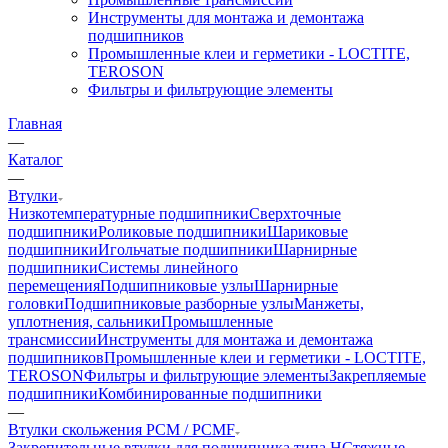
Инструменты для монтажа и демонтажа
подшипников
Промышленные клеи и герметики - LOCTITE,
TEROSON
Фильтры и фильтрующие элементы
Главная
—
Каталог
—
Втулки
Низкотемпературные подшипники
Сверхточные
подшипники
Роликовые подшипники
Шариковые
подшипники
Игольчатые подшипники
Шарнирные
подшипники
Системы линейного
перемещения
Подшипниковые узлы
Шарнирные
головки
Подшипниковые разборные узлы
Манжеты,
уплотнения, сальники
Промышленные
трансмиссии
Инструменты для монтажа и демонтажа
подшипников
Промышленные клеи и герметики - LOCTITE,
TEROSON
Фильтры и фильтрующие элементы
Закрепляемые
подшипники
Комбинированные подшипники
—
Втулки скольжения PCM / PCMF
Закрепительные втулки для подшипника типа H
Стяжные