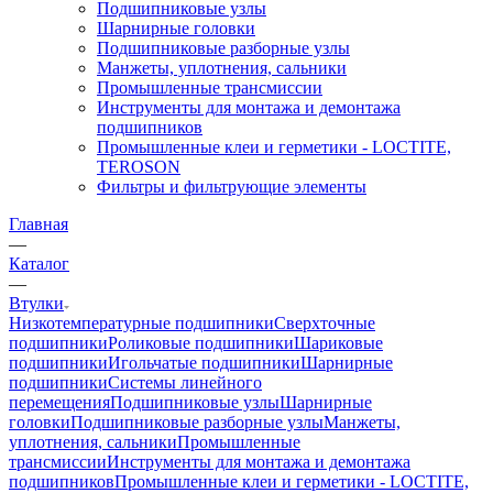
Подшипниковые узлы
Шарнирные головки
Подшипниковые разборные узлы
Манжеты, уплотнения, сальники
Промышленные трансмиссии
Инструменты для монтажа и демонтажа
подшипников
Промышленные клеи и герметики - LOCTITE,
TEROSON
Фильтры и фильтрующие элементы
Главная
—
Каталог
—
Втулки
Низкотемпературные подшипники
Сверхточные
подшипники
Роликовые подшипники
Шариковые
подшипники
Игольчатые подшипники
Шарнирные
подшипники
Системы линейного
перемещения
Подшипниковые узлы
Шарнирные
головки
Подшипниковые разборные узлы
Манжеты,
уплотнения, сальники
Промышленные
трансмиссии
Инструменты для монтажа и демонтажа
подшипников
Промышленные клеи и герметики - LOCTITE,