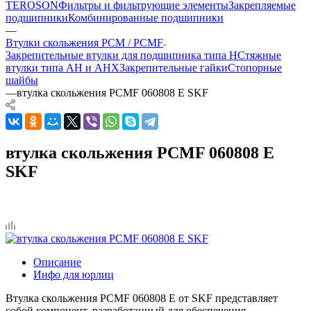
TEROSON
Фильтры и фильтрующие элементы
Закрепляемые
подшипники
Комбинированные подшипники
—
Втулки скольжения PCM / PCMF
Закрепительные втулки для подшипника типа H
Стяжные
втулки типа AH и AHX
Закрепительные гайки
Стопорные
шайбы
—
втулка скольжения PCMF 060808 E SKF
втулка скольжения PCMF 060808 E
SKF
Описание
Инфо для юрлиц
Втулка скольжения PCMF 060808 E от SKF представляет
собой компонент, разработанный для обеспечения