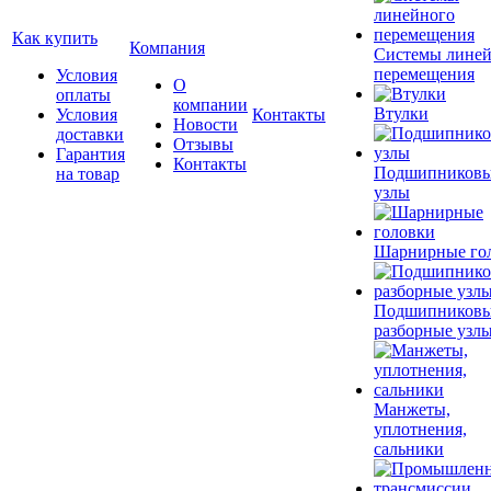
Как купить
Компания
Системы лине
перемещения
Условия
О
оплаты
компании
Втулки
Условия
Контакты
Новости
доставки
Отзывы
Гарантия
Контакты
Подшипников
на товар
узлы
Шарнирные го
Подшипников
разборные узл
Манжеты,
уплотнения,
сальники