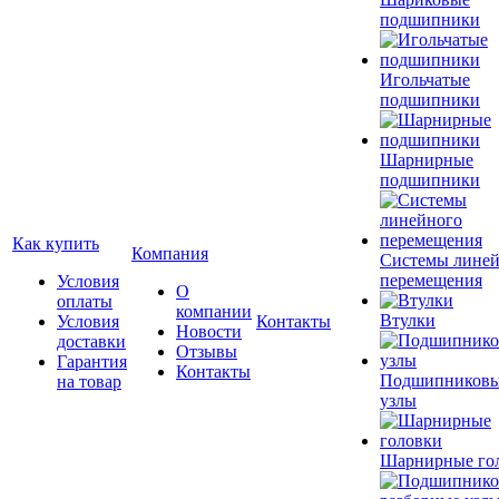
подшипники
Игольчатые
подшипники
Шарнирные
подшипники
Как купить
Компания
Системы лине
перемещения
Условия
О
оплаты
компании
Втулки
Условия
Контакты
Новости
доставки
Отзывы
Гарантия
Контакты
Подшипников
на товар
узлы
Шарнирные го