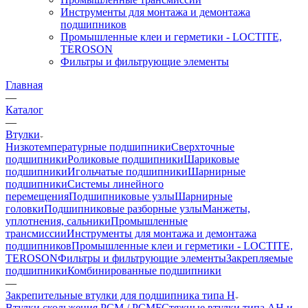
Инструменты для монтажа и демонтажа
подшипников
Промышленные клеи и герметики - LOCTITE,
TEROSON
Фильтры и фильтрующие элементы
Главная
—
Каталог
—
Втулки
Низкотемпературные подшипники
Сверхточные
подшипники
Роликовые подшипники
Шариковые
подшипники
Игольчатые подшипники
Шарнирные
подшипники
Системы линейного
перемещения
Подшипниковые узлы
Шарнирные
головки
Подшипниковые разборные узлы
Манжеты,
уплотнения, сальники
Промышленные
трансмиссии
Инструменты для монтажа и демонтажа
подшипников
Промышленные клеи и герметики - LOCTITE,
TEROSON
Фильтры и фильтрующие элементы
Закрепляемые
подшипники
Комбинированные подшипники
—
Закрепительные втулки для подшипника типа H
Втулки скольжения PCM / PCMF
Стяжные втулки типа AH и